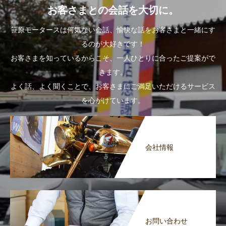
お客さまとの会話を大切に。
笹原モータースは何気ない会話、愉快な話をお客さまと一緒にす
るのが大好きです！
お客さまを知っているからこそ、一人ひとりに合ったご提案がで
きます。
よく話、よく聞くことで、お客さまにご満足いただけるサービス
を心がけています。
会社情報
お問い合わせ