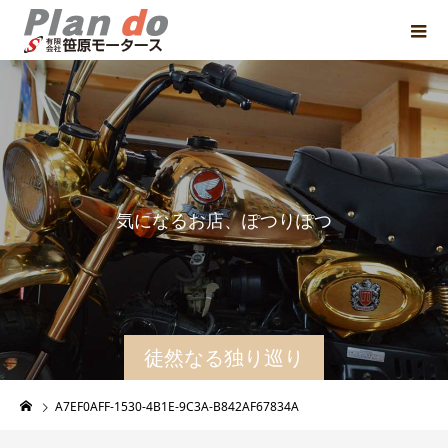
気
に
な
る
お
店
、
ぽ
つ
り
ぽ
つ
り
と
紹
徒然なる独り巡り
A7EF0AFF-1530-4B1E-9C3A-B842AF67834A