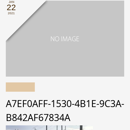
JAN
22
2021
A7EF0AFF-1530-4B1E-9C3A-
B842AF67834A