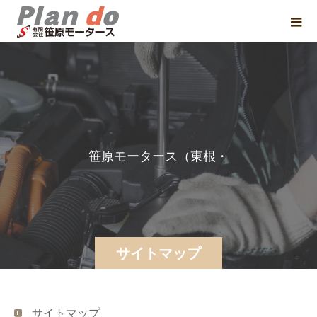
笹
原
モ
ー
タ
ー
ス
（
東
根
・
尾
花
サイトマップ
サイトマップ