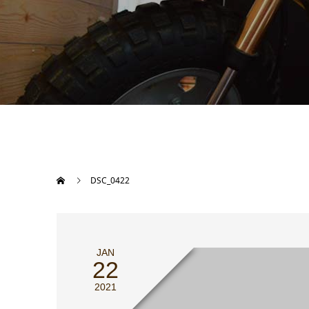
DSC_0422
JAN
22
2021