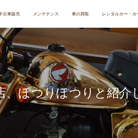
中古車販売
メンテナンス
車の買取
レンタルカー・カ
店
、
ぽ
つ
り
ぽ
つ
り
と
紹
介