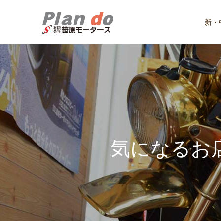
新・
気
に
な
る
お