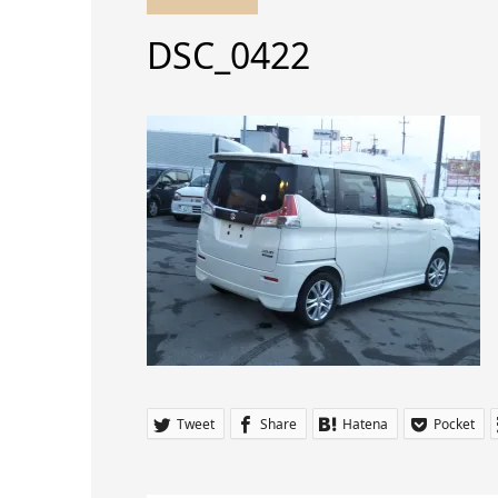
DSC_0422
Tweet
Share
Hatena
Pocket