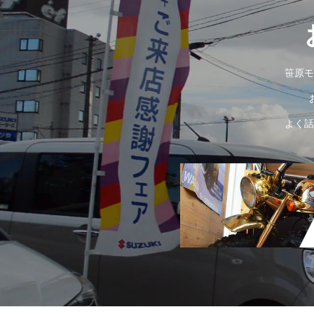
笹原モ
よく話