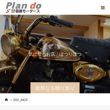
気
に
な
る
お
店
、
ぽ
つ
り
ぽ
つ
り
と
紹
徒然なる独り巡り
DSC_0423