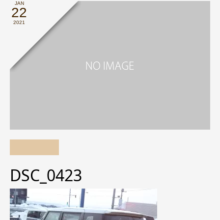
JAN
22
2021
DSC_0423