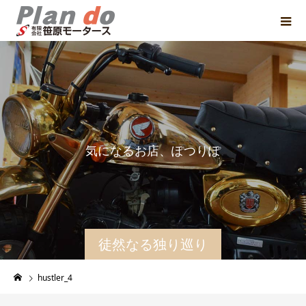
気
に
な
る
お
店
、
ぽ
つ
り
ぽ
つ
り
と
徒然なる独り巡り
hustler_4