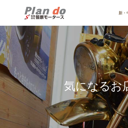
新・
気
に
な
る
お