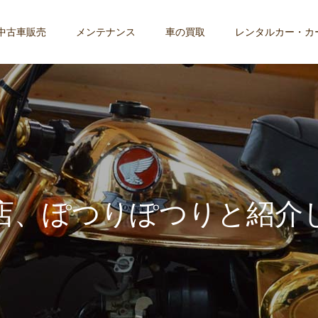
中古車販売
メンテナンス
車の買取
レンタルカー・カ
店
、
ぽ
つ
り
ぽ
つ
り
と
紹
介