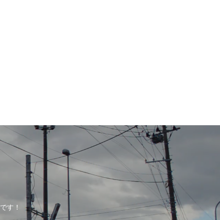
。
です！