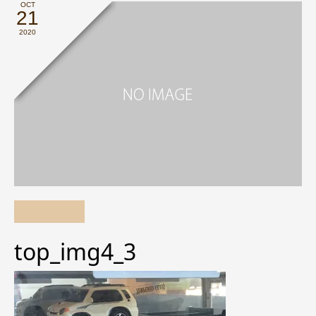
OCT
21
2020
top_img4_3