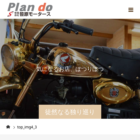
気
に
な
る
お
店
、
ぽ
つ
り
ぽ
つ
り
と
紹
徒然なる独り巡り
top_img4_3