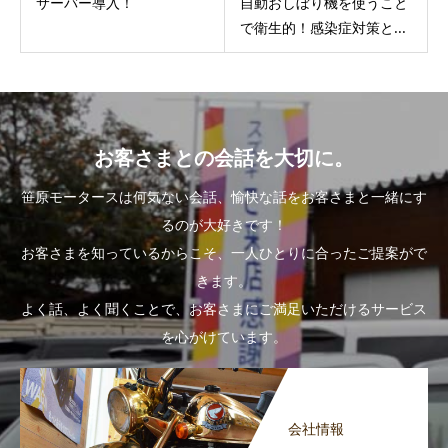
サーバー導入！
自動おしぼり機を使うこと
で衛生的！感染症対策と...
お客さまとの会話を大切に。
笹原モータースは何気ない会話、愉快な話をお客さまと一緒にす
るのが大好きです！
お客さまを知っているからこそ、一人ひとりに合ったご提案がで
きます。
よく話、よく聞くことで、お客さまにご満足いただけるサービス
を心がけています。
会社情報